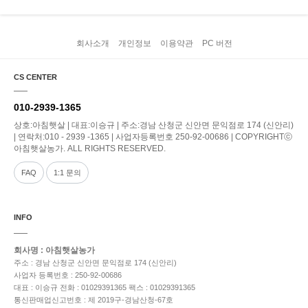
회사소개
개인정보
이용약관
PC 버전
CS CENTER
010-2939-1365
상호:아침햇살 | 대표:이승규 | 주소:경남 산청군 신안면 문익점로 174 (신안리)
| 연락처:010 - 2939 -1365 | 사업자등록번호 250-92-00686 | COPYRIGHTⓒ
아침햇살농가. ALL RIGHTS RESERVED.
FAQ
1:1 문의
INFO
회사명 : 아침햇살농가
주소 : 경남 산청군 신안면 문익점로 174 (신안리)
사업자 등록번호 : 250-92-00686
대표 : 이승규
전화 : 01029391365
팩스 : 01029391365
통신판매업신고번호 : 제 2019구-경남산청-67호