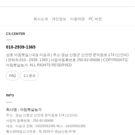
회사소개
개인정보
이용약관
PC 버전
CS CENTER
010-2939-1365
상호:아침햇살 | 대표:이승규 | 주소:경남 산청군 신안면 문익점로 174 (신안리)
| 연락처:010 - 2939 -1365 | 사업자등록번호 250-92-00686 | COPYRIGHTⓒ
아침햇살농가. ALL RIGHTS RESERVED.
FAQ
1:1 문의
INFO
회사명 : 아침햇살농가
주소 : 경남 산청군 신안면 문익점로 174 (신안리)
사업자 등록번호 : 250-92-00686
대표 : 이승규
전화 : 01029391365
팩스 : 01029391365
통신판매업신고번호 : 제 2019구-경남산청-67호