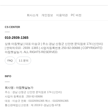
회사소개
개인정보
이용약관
PC 버전
CS CENTER
010-2939-1365
상호:아침햇살 | 대표:이승규 | 주소:경남 산청군 신안면 문익점로 174 (신안리)
| 연락처:010 - 2939 -1365 | 사업자등록번호 250-92-00686 | COPYRIGHTⓒ
아침햇살농가. ALL RIGHTS RESERVED.
FAQ
1:1 문의
INFO
회사명 : 아침햇살농가
주소 : 경남 산청군 신안면 문익점로 174 (신안리)
사업자 등록번호 : 250-92-00686
대표 : 이승규
전화 : 01029391365
팩스 : 01029391365
통신판매업신고번호 : 제 2019구-경남산청-67호